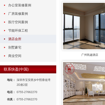
办公室装修案例
厂房装修案例
医疗空间案例
节能环保工程
酒店会所
别墅豪宅
广州凯越酒店
商业空间
联系快盈(中国)
地址：
深圳市宝安西乡中熙香缇湾
2D座2层
电话：
0755-27662270
传真：
0755-27662270